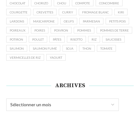
CHOCOLAT
CHORIZO
CHOU
COMPOTE
CONCOMBRE
COURGETTE
CREVETTES
CURRY
FROMAGE BLANC
KIRI
LARDONS
MASCARPONE
OEUFS
PARMESAN
PETITS POIS
POIREAUX
POIRES
POIVRON
POMMES
POMMES DE TERRE
POTIRON
POULET
PÂTES
RISOTTO
RIZ
SAUCISSES
SAUMON
SAUMON FUMÉ
SOJA
THON
TOMATE
VERMICELLES DE RIZ
YAOURT
ARCHIVES