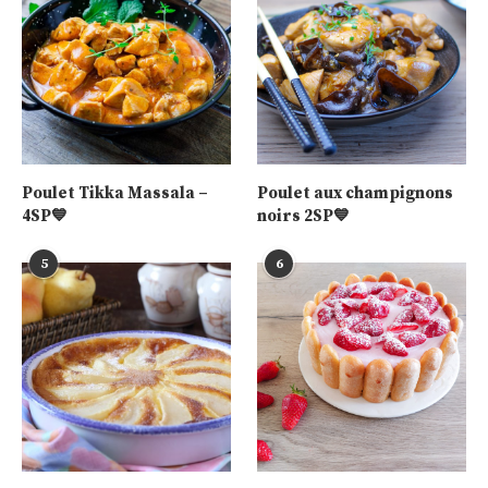
Poulet Tikka Massala –
Poulet aux champignons
4SP💙
noirs 2SP💙
5
6