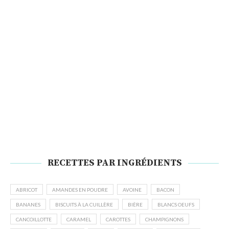
RECETTES PAR INGRÉDIENTS
ABRICOT
AMANDES EN POUDRE
AVOINE
BACON
BANANES
BISCUITS À LA CUILLÈRE
BIÈRE
BLANCS OEUFS
CANCOILLOTTE
CARAMEL
CAROTTES
CHAMPIGNONS