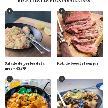
RECETTES LES PLUS POPULAIRES
1
2
Salade de perles de la
Rôti de boeuf et son jus
mer – 6SP💙
3
4