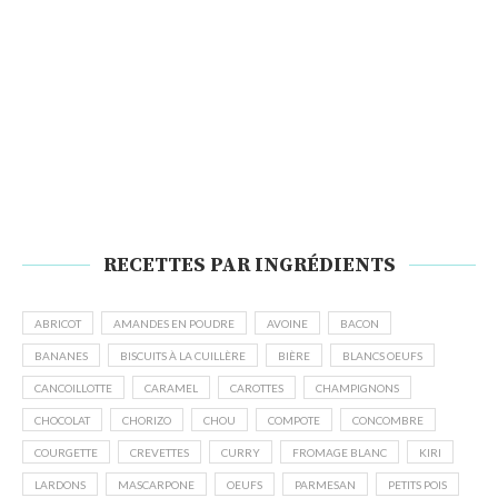
RECETTES PAR INGRÉDIENTS
ABRICOT
AMANDES EN POUDRE
AVOINE
BACON
BANANES
BISCUITS À LA CUILLÈRE
BIÈRE
BLANCS OEUFS
CANCOILLOTTE
CARAMEL
CAROTTES
CHAMPIGNONS
CHOCOLAT
CHORIZO
CHOU
COMPOTE
CONCOMBRE
COURGETTE
CREVETTES
CURRY
FROMAGE BLANC
KIRI
LARDONS
MASCARPONE
OEUFS
PARMESAN
PETITS POIS