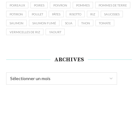
POIREAUX
POIRES
POIVRON
POMMES
POMMES DE TERRE
POTIRON
POULET
PÂTES
RISOTTO
RIZ
SAUCISSES
SAUMON
SAUMON FUMÉ
SOJA
THON
TOMATE
VERMICELLES DE RIZ
YAOURT
ARCHIVES