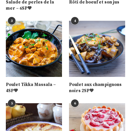
Salade de perles de la
Rôti de boeuf et son jus
mer – 6SP💙
3
4
Poulet Tikka Massala –
Poulet aux champignons
4SP💙
noirs 2SP💙
5
6