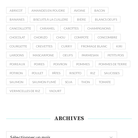
ABRICOT
AMANDES EN POUDRE
AVOINE
BACON
BANANES
BISCUITS À LA CUILLÈRE
BIÈRE
BLANCS OEUFS
CANCOILLOTTE
CARAMEL
CAROTTES
CHAMPIGNONS
CHOCOLAT
CHORIZO
CHOU
COMPOTE
CONCOMBRE
COURGETTE
CREVETTES
CURRY
FROMAGE BLANC
KIRI
LARDONS
MASCARPONE
OEUFS
PARMESAN
PETITS POIS
POIREAUX
POIRES
POIVRON
POMMES
POMMES DE TERRE
POTIRON
POULET
PÂTES
RISOTTO
RIZ
SAUCISSES
SAUMON
SAUMON FUMÉ
SOJA
THON
TOMATE
VERMICELLES DE RIZ
YAOURT
ARCHIVES