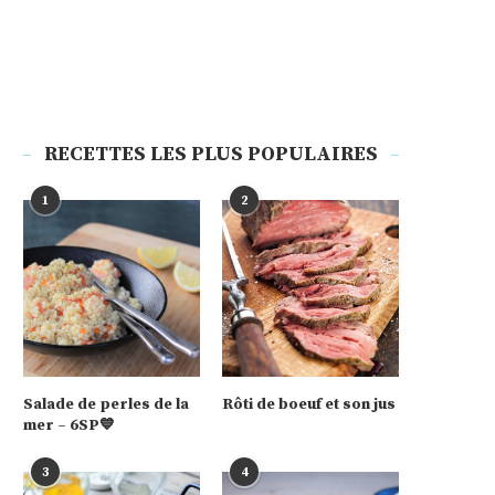
RECETTES LES PLUS POPULAIRES
1
2
Salade de perles de la
Rôti de boeuf et son jus
mer – 6SP💙
3
4