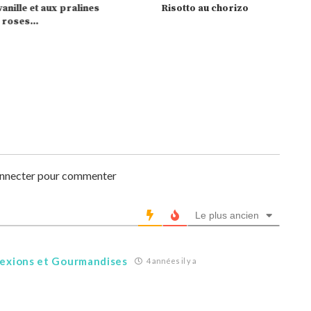
anille et aux pralines
Risotto au chorizo
roses...
onnecter pour commenter
Le plus ancien
flexions et Gourmandises
4 années il y a