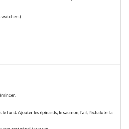
t watchers)
 émincer.
e fond. Ajouter les épinards, le saumon, l'ail, l'échalote, la
en remuant régulièrement.