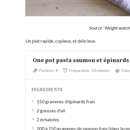
Source : Weight watche
Un plat rapide, copieux, et délicieux.
One pot pasta saumon et épinards
Portions:
4
Préparation:
10 minutes
Cuis
INGREDIENTS
150 grammes d'épinards frais
2 gousses d'ail
2 échalotes
200 à 250 grammes de saumon frais (dans la rec