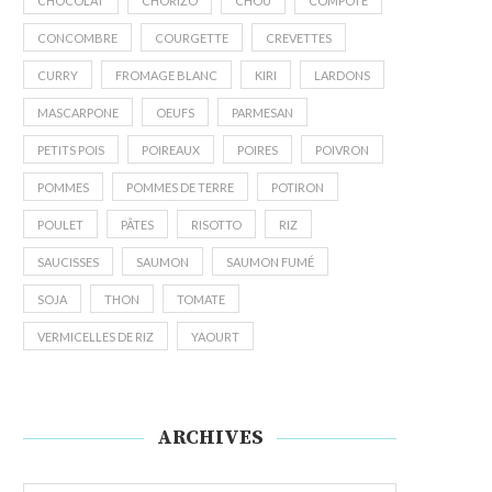
CHOCOLAT
CHORIZO
CHOU
COMPOTE
CONCOMBRE
COURGETTE
CREVETTES
CURRY
FROMAGE BLANC
KIRI
LARDONS
MASCARPONE
OEUFS
PARMESAN
PETITS POIS
POIREAUX
POIRES
POIVRON
POMMES
POMMES DE TERRE
POTIRON
POULET
PÂTES
RISOTTO
RIZ
SAUCISSES
SAUMON
SAUMON FUMÉ
SOJA
THON
TOMATE
VERMICELLES DE RIZ
YAOURT
ARCHIVES