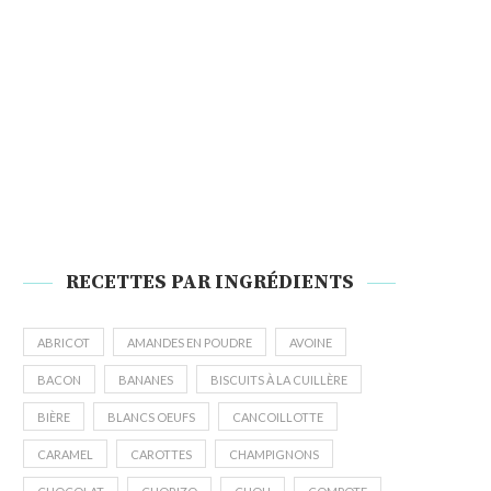
RECETTES PAR INGRÉDIENTS
ABRICOT
AMANDES EN POUDRE
AVOINE
BACON
BANANES
BISCUITS À LA CUILLÈRE
BIÈRE
BLANCS OEUFS
CANCOILLOTTE
CARAMEL
CAROTTES
CHAMPIGNONS