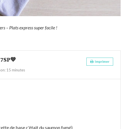
rs – Plats express super facile !
 7SP💙
Imprimer
son:
15 minutes
ette de base c'était du saumon fumé)