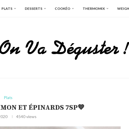
PLATS
DESSERTS
COOKÉO
THERMOMIX
WEIGH
Plats
UMON ET ÉPINARDS 7SP💙
 2020
4540
views