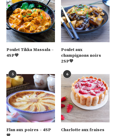
Poulet Tikka Massala –
Poulet aux
4SP💙
champignons noirs
2SP💙
5
6
Flan aux poires – 4SP
Charlotte aux fraises
💙