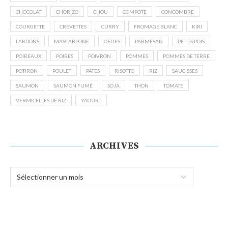
CHOCOLAT
CHORIZO
CHOU
COMPOTE
CONCOMBRE
COURGETTE
CREVETTES
CURRY
FROMAGE BLANC
KIRI
LARDONS
MASCARPONE
OEUFS
PARMESAN
PETITS POIS
POIREAUX
POIRES
POIVRON
POMMES
POMMES DE TERRE
POTIRON
POULET
PÂTES
RISOTTO
RIZ
SAUCISSES
SAUMON
SAUMON FUMÉ
SOJA
THON
TOMATE
VERMICELLES DE RIZ
YAOURT
ARCHIVES