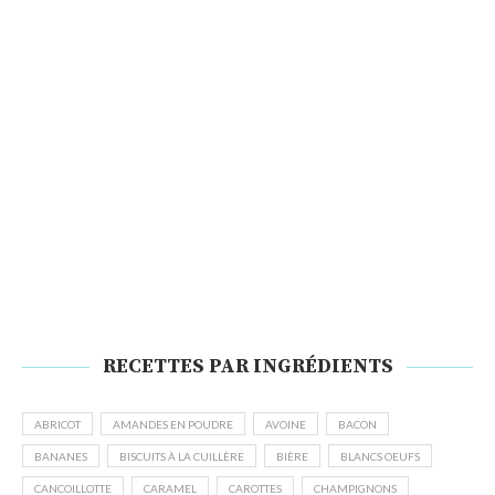
RECETTES PAR INGRÉDIENTS
ABRICOT
AMANDES EN POUDRE
AVOINE
BACON
BANANES
BISCUITS À LA CUILLÈRE
BIÈRE
BLANCS OEUFS
CANCOILLOTTE
CARAMEL
CAROTTES
CHAMPIGNONS