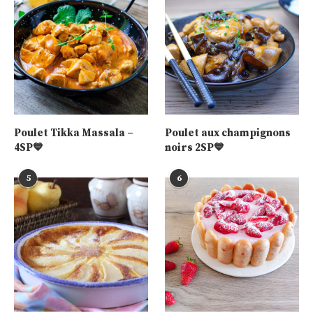
Poulet Tikka Massala –
Poulet aux champignons
4SP💙
noirs 2SP💙
5
6