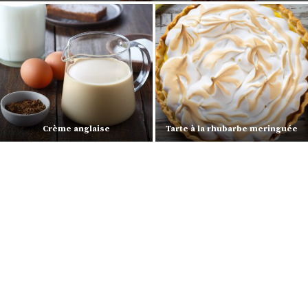
Endives braisées à la bière – 3SP
Madeleines
💙