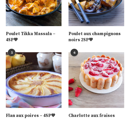
Poulet Tikka Massala –
Poulet aux champignons
4SP💙
noirs 2SP💙
5
6
Flan aux poires – 4SP💙
Charlotte aux fraises