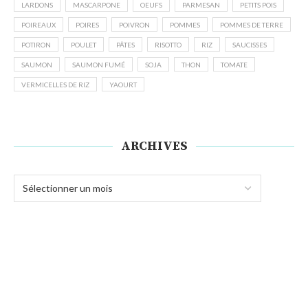
LARDONS
MASCARPONE
OEUFS
PARMESAN
PETITS POIS
POIREAUX
POIRES
POIVRON
POMMES
POMMES DE TERRE
POTIRON
POULET
PÂTES
RISOTTO
RIZ
SAUCISSES
SAUMON
SAUMON FUMÉ
SOJA
THON
TOMATE
VERMICELLES DE RIZ
YAOURT
ARCHIVES