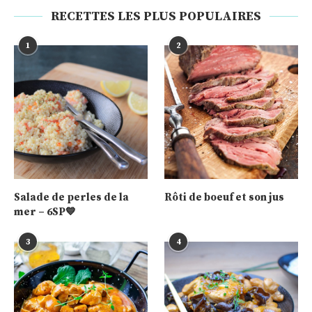
RECETTES LES PLUS POPULAIRES
1
2
Salade de perles de la
Rôti de boeuf et son jus
mer – 6SP💙
3
4