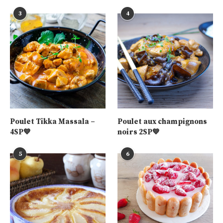
3
4
Poulet Tikka Massala –
Poulet aux champignons
4SP💙
noirs 2SP💙
5
6