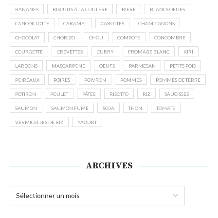
BANANES
BISCUITS À LA CUILLÈRE
BIÈRE
BLANCS OEUFS
CANCOILLOTTE
CARAMEL
CAROTTES
CHAMPIGNONS
CHOCOLAT
CHORIZO
CHOU
COMPOTE
CONCOMBRE
COURGETTE
CREVETTES
CURRY
FROMAGE BLANC
KIRI
LARDONS
MASCARPONE
OEUFS
PARMESAN
PETITS POIS
POIREAUX
POIRES
POIVRON
POMMES
POMMES DE TERRE
POTIRON
POULET
PÂTES
RISOTTO
RIZ
SAUCISSES
SAUMON
SAUMON FUMÉ
SOJA
THON
TOMATE
VERMICELLES DE RIZ
YAOURT
ARCHIVES