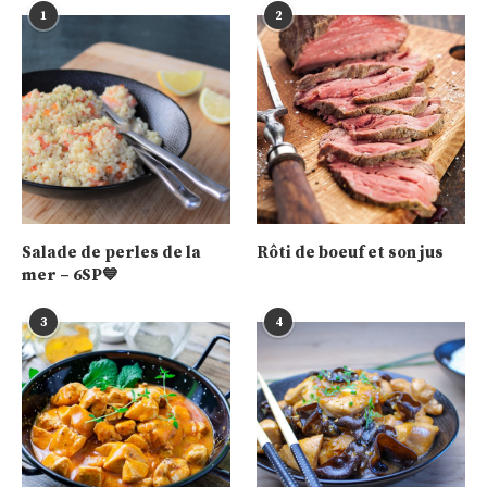
1
2
Salade de perles de la
Rôti de boeuf et son jus
mer – 6SP💙
3
4