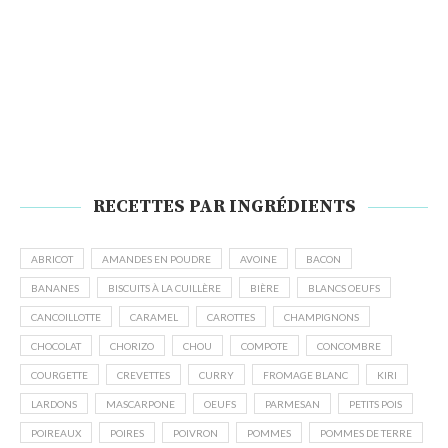
RECETTES PAR INGRÉDIENTS
ABRICOT
AMANDES EN POUDRE
AVOINE
BACON
BANANES
BISCUITS À LA CUILLÈRE
BIÈRE
BLANCS OEUFS
CANCOILLOTTE
CARAMEL
CAROTTES
CHAMPIGNONS
CHOCOLAT
CHORIZO
CHOU
COMPOTE
CONCOMBRE
COURGETTE
CREVETTES
CURRY
FROMAGE BLANC
KIRI
LARDONS
MASCARPONE
OEUFS
PARMESAN
PETITS POIS
POIREAUX
POIRES
POIVRON
POMMES
POMMES DE TERRE