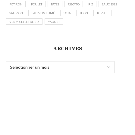
POTIRON
POULET
PÂTES
RISOTTO
RIZ
SAUCISSES
SAUMON
SAUMON FUMÉ
SOJA
THON
TOMATE
VERMICELLES DE RIZ
YAOURT
ARCHIVES