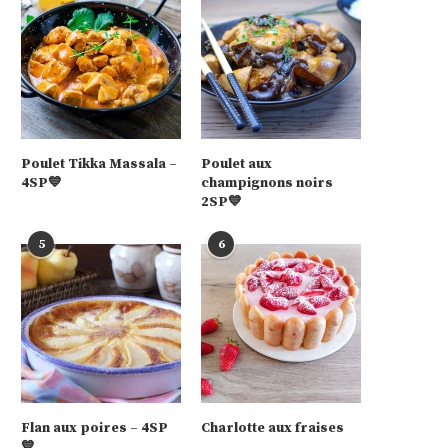
Poulet Tikka Massala –
Poulet aux
4SP💙
champignons noirs
2SP💙
5
6
Flan aux poires – 4SP
Charlotte aux fraises
💙