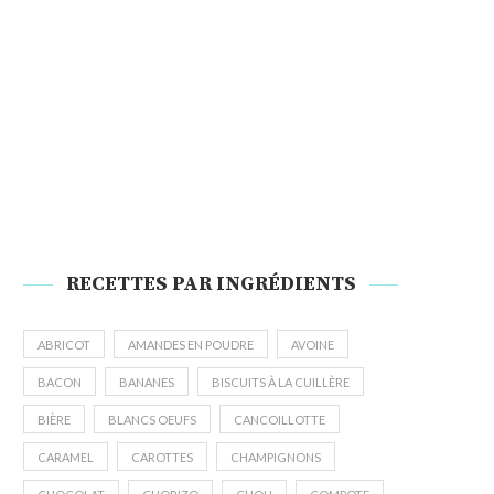
RECETTES PAR INGRÉDIENTS
ABRICOT
AMANDES EN POUDRE
AVOINE
BACON
BANANES
BISCUITS À LA CUILLÈRE
BIÈRE
BLANCS OEUFS
CANCOILLOTTE
CARAMEL
CAROTTES
CHAMPIGNONS