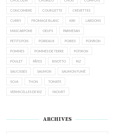
CHOCOLAT
CHORIZO
CHOU
COMPOTE
CONCOMBRE
COURGETTE
CREVETTES
CURRY
FROMAGE BLANC
KIRI
LARDONS
MASCARPONE
OEUFS
PARMESAN
PETITS POIS
POIREAUX
POIRES
POIVRON
POMMES
POMMES DE TERRE
POTIRON
POULET
PÂTES
RISOTTO
RIZ
SAUCISSES
SAUMON
SAUMON FUMÉ
SOJA
THON
TOMATE
VERMICELLES DE RIZ
YAOURT
ARCHIVES