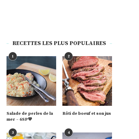
RECETTES LES PLUS POPULAIRES
1
2
Salade de perles de la
Rôti de boeuf et son jus
mer – 6SP💙
3
4