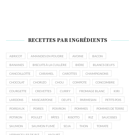
RECETTES PAR INGRÉDIENTS
ABRICOT
AMANDES EN POUDRE
AVOINE
BACON
BANANES
BISCUITS À LA CUILLÈRE
BIÈRE
BLANCS OEUFS
CANCOILLOTTE
CARAMEL
CAROTTES
CHAMPIGNONS
CHOCOLAT
CHORIZO
CHOU
COMPOTE
CONCOMBRE
COURGETTE
CREVETTES
CURRY
FROMAGE BLANC
KIRI
LARDONS
MASCARPONE
OEUFS
PARMESAN
PETITS POIS
POIREAUX
POIRES
POIVRON
POMMES
POMMES DE TERRE
POTIRON
POULET
PÂTES
RISOTTO
RIZ
SAUCISSES
SAUMON
SAUMON FUMÉ
SOJA
THON
TOMATE
VERMICELLES DE RIZ
YAOURT