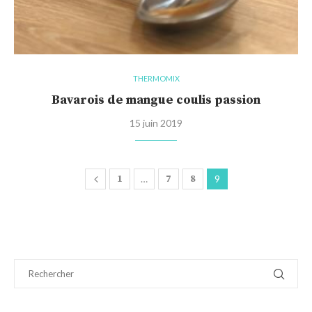
THERMOMIX
Bavarois de mangue coulis passion
15 juin 2019
1
…
7
8
9