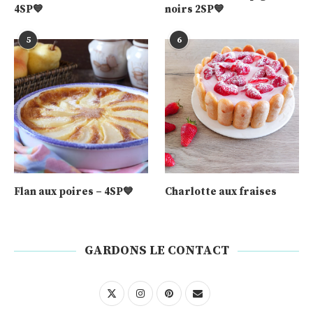
4SP💙
noirs 2SP💙
5
6
Flan aux poires – 4SP💙
Charlotte aux fraises
GARDONS LE CONTACT