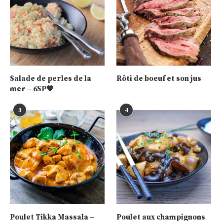
Salade de perles de la
Rôti de boeuf et son jus
mer – 6SP💙
3
4
Poulet Tikka Massala –
Poulet aux champignons