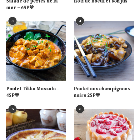
Salade de perles de la
Rôti de boeuf et son jus
mer – 6SP💙
3
4
Poulet Tikka Massala –
Poulet aux champignons
4SP💙
noirs 2SP💙
5
6