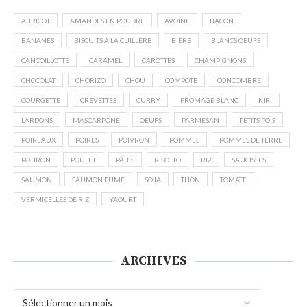
ABRICOT
AMANDES EN POUDRE
AVOINE
BACON
BANANES
BISCUITS À LA CUILLÈRE
BIÈRE
BLANCS OEUFS
CANCOILLOTTE
CARAMEL
CAROTTES
CHAMPIGNONS
CHOCOLAT
CHORIZO
CHOU
COMPOTE
CONCOMBRE
COURGETTE
CREVETTES
CURRY
FROMAGE BLANC
KIRI
LARDONS
MASCARPONE
OEUFS
PARMESAN
PETITS POIS
POIREAUX
POIRES
POIVRON
POMMES
POMMES DE TERRE
POTIRON
POULET
PÂTES
RISOTTO
RIZ
SAUCISSES
SAUMON
SAUMON FUMÉ
SOJA
THON
TOMATE
VERMICELLES DE RIZ
YAOURT
ARCHIVES